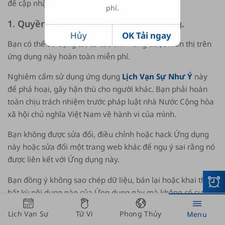
để cập nhật những thay đổi của chúng tôi.
phí.
1. Quyền sử dụng và Truy cập ứng dụng.
Hủy
OK Tải ngay
Bạn có thể sử dụng tất cả các tính năng được hiển thị trên
ứng dụng này hoàn toàn miễn phí.
Nghiêm cấm sử dụng ứng dụng
Lịch Vạn Sự Như Ý
này
để phá hoại, gây hận thù cho người khác. Bạn phải hoàn
toàn chịu trách nhiệm trước pháp luật nhà Nước Cộng hòa
xã hội chủ nghĩa Việt Nam về hành vi của mình.
Bạn không được sửa đổi, điều chỉnh hoặc hack Ứng dụng
này hoặc sửa đổi một trang web khác để ngụ ý sai rằng nó
được liên kết với Ứng dụng này.
Bạn đồng ý không sao chép dữ liệu, bán lại hoặc khai thác
bất kỳ nội dung nào của Ứng dụng này mà không có sự cho
phép rõ ràng bằng văn bản của chúng tôi.
Lịch Vạn Sự
Tử Vi
Phong Thủy
Menu
Bạn đồng ý rằng bạn sẽ không đăng, tải lên, xuất bản, gửi