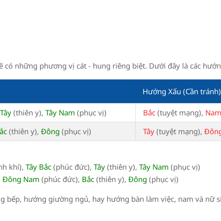
sẽ có những phương vị cát - hung riêng biệt. Dưới đây là các hướ
Hướng Xấu (Cần tránh)
Tây
(thiên y),
Tây Nam
(phục vị)
Bắc
(tuyệt mạng),
Na
ắc
(thiên y),
Đông
(phục vị)
Tây
(tuyệt mạng),
Đông
nh khí),
Tây Bắc
(phúc đức),
Tây
(thiên y),
Tây Nam
(phục vị)
,
Đông Nam
(phúc đức),
Bắc
(thiên y),
Đông
(phục vị)
ng bếp, hướng giường ngủ, hay hướng bàn làm việc, nam và nữ 