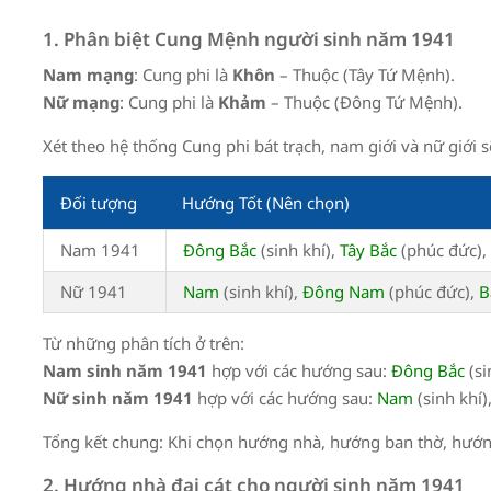
1. Phân biệt Cung Mệnh người sinh năm
1941
Nam mạng
: Cung phi là
Khôn
– Thuộc (
Tây Tứ Mệnh
).
Nữ mạng
: Cung phi là
Khảm
– Thuộc (
Đông Tứ Mệnh
).
Xét theo hệ thống Cung phi bát trạch, nam giới và nữ giới 
Đối tượng
Hướng Tốt (Nên chọn)
Nam
1941
Đông Bắc
(sinh khí),
Tây Bắc
(phúc đức),
Nữ
1941
Nam
(sinh khí),
Đông Nam
(phúc đức),
B
Từ những phân tích ở trên:
Nam sinh năm
1941
hợp với các hướng sau:
Đông Bắc
(si
Nữ sinh năm
1941
hợp với các hướng sau:
Nam
(sinh khí)
Tổng kết chung: Khi chọn hướng nhà, hướng ban thờ, hướ
2. Hướng nhà đại cát cho người sinh năm
1941