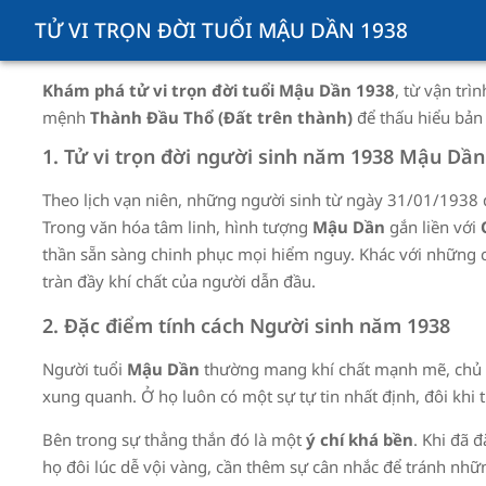
TỬ VI TRỌN ĐỜI TUỔI MẬU DẦN 1938
Khám phá tử vi trọn đời tuổi
Mậu Dần
1938
, từ vận trì
mệnh
Thành Đầu Thổ (Đất trên thành)
để thấu hiểu bản 
1. Tử vi trọn đời người sinh năm
1938
Mậu Dần
Theo lịch vạn niên, những người sinh từ ngày
31/01/1938
Trong văn hóa tâm linh, hình tượng
Mậu Dần
gắn liền với
thần sẵn sàng chinh phục mọi hiểm nguy. Khác với những co
tràn đầy khí chất của người dẫn đầu.
2. Đặc điểm tính cách Người sinh năm
1938
Người tuổi
Mậu Dần
thường mang khí chất mạnh mẽ, chủ độ
xung quanh. Ở họ luôn có một sự tự tin nhất định, đôi khi t
Bên trong sự thẳng thắn đó là một
ý chí khá bền
. Khi đã 
họ đôi lúc dễ vội vàng, cần thêm sự cân nhắc để tránh nhữ