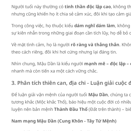
Người tuổi này thường có
tinh thần độc lập cao
, không t
nhưng cũng khiến họ ít chia sẻ cảm xúc, đôi khi tạo cảm g
Trong công việc, họ thuộc kiểu
dám nghĩ dám làm
, không
sự kiên nhẫn trong những giai đoạn cần tích lũy, họ dễ b
Về mặt tình cảm, họ là người
rõ ràng và thẳng thắn
. Khô
theo cách riêng, đôi khi hơi cứng nhưng lại đáng tin.
Nhìn chung, Mậu Dần là kiểu người
mạnh mẽ – độc lập – c
nhanh mà còn tiến xa một cách vững chắc.
3. Phân tích thiên can, địa chi - Luận giải cu
Để luận giải vận mệnh của người tuổi
Mậu Dần
, chúng ta
tương khắc (Mộc khắc Thổ), báo hiệu một cuộc đời có nhiều t
luyện nên bản mệnh
Thành Đầu Thổ
(Đất trên thành) – b
Nam mạng Mậu Dần (Cung Khôn - Tây Tứ Mệnh)