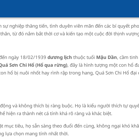
nh sự nghiệp thăng tiến, tình duyên viên mãn đến các bí quyết phon
thân, từ đó nắm bắt thời cơ và kiến tạo một cuộc đời thịnh vượn
đến ngày
18/02/1939
dương lịch
thuộc tuổi
Mậu Dần
, cầm tin
Quá Sơn Chi Hổ (Hổ qua rừng)
,
đây là hình tượng một con hổ đa
n hổ bị nuôi nhốt hay rình rập trong hang, Quá Sơn Chi Hổ đại 
ng và không thích bị ràng buộc. Họ là kiểu người thích tự quyết
hể hiện ra thành nét cá tính khá rõ ràng và khác biệt.
đặt mục tiêu, họ sẵn sàng theo đuổi đến cùng, không ngại khó k
ng lựa chọn mang tính nhất thời.