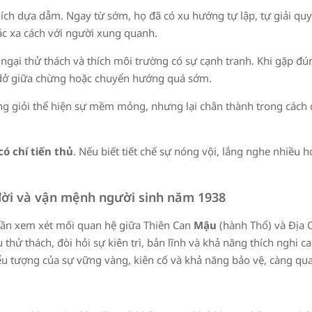
hích dựa dẫm. Ngay từ sớm, họ đã có xu hướng tự lập, tự giải qu
iác xa cách với người xung quanh.
 ngại thử thách và thích môi trường có sự cạnh tranh. Khi gặp đún
ỏ dở giữa chừng hoặc chuyển hướng quá sớm.
ng giỏi thể hiện sự mềm mỏng, nhưng lại chân thành trong cách 
ó chí tiến thủ
. Nếu biết tiết chế sự nóng vội, lắng nghe nhiều h
ộc đời và vận mệnh người sinh năm
1938
 cần xem xét mối quan hệ giữa Thiên Can
Mậu
(hành Thổ) và Địa 
hử thách, đòi hỏi sự kiên trì, bản lĩnh và khả năng thích nghi ca
iểu tượng của sự vững vàng, kiên cố và khả năng bảo vệ, càng q