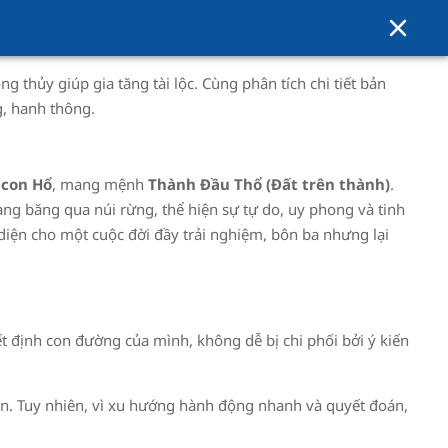
g thủy giúp gia tăng tài lộc. Cùng phân tích chi tiết bản
g, hanh thông.
h
con
Hổ
, mang mệnh
Thành Đầu Thổ (Đất trên thành)
.
ng băng qua núi rừng, thể hiện sự tự do, uy phong và tinh
diện cho một cuộc đời đầy trải nghiệm, bôn ba nhưng lại
 định con đường của mình, không dễ bị chi phối bởi ý kiến
hăn. Tuy nhiên, vì xu hướng hành động nhanh và quyết đoán,